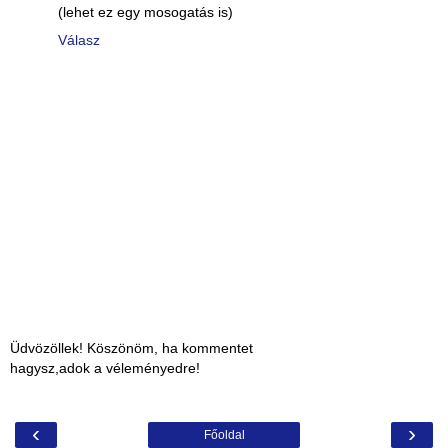
(lehet ez egy mosogatás is)
Válasz
Üdvözöllek! Köszönöm, ha kommentet
hagysz,adok a véleményedre!
‹
›
Főoldal